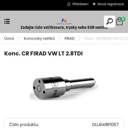
Přihlášení
Nová registrace
0
Úvod
Koncovky vstřiků
FIRAD
Konc. CR FIRAD VW LT 2.
Konc. CR FIRAD VW LT 2.8TDI
Číslo produktu:
DLLA148P1067