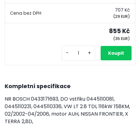
707 Kč
(29 EUR)
855 Kč
(35 EUR)
-
+
Kompletní specifikace
NR BOSCH 0433171693, DO vstřiku 0445110081,
0445110231, 0445110336, VW LT 2.8 TDI, 116kW 158KM,
02/2002-04/2006, motor AUH, NISSAN FRONTIER, X
TERRA 2,8D,