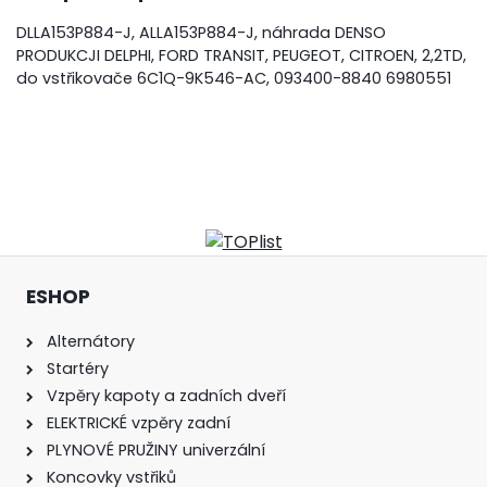
DLLA153P884-J, ALLA153P884-J, náhrada DENSO
PRODUKCJI DELPHI, FORD TRANSIT, PEUGEOT, CITROEN, 2,2TD,
do vstřikovače 6C1Q-9K546-AC, 093400-8840 6980551
ESHOP
Alternátory
Startéry
Vzpěry kapoty a zadních dveří
ELEKTRICKÉ vzpěry zadní
PLYNOVÉ PRUŽINY univerzální
Koncovky vstřiků