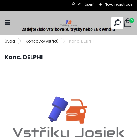
Přihlášení
Nová registrace
0
Úvod
Koncovky vstřiků
Konc. DELPHI
Konc. DELPHI