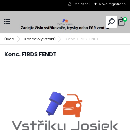
Přihlášení
Nová registrace
0
Úvod
Koncovky vstřiků
Konc. FIRDS FENDT
Konc. FIRDS FENDT