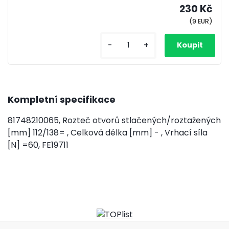
230 Kč
(9 EUR)
-
+
Kompletní specifikace
81748210065, Rozteč otvorů stlačených/roztažených
[mm] 112/138= , Celková délka [mm] - , Vrhací síla
[N] =60, FE19711